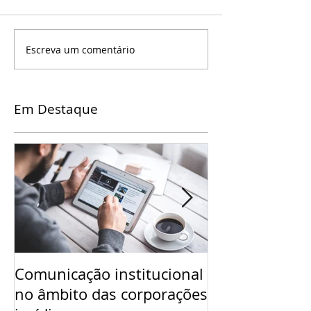
Escreva um comentário
Em Destaque
Comunicação institucional
O ponto de In
no âmbito das corporações