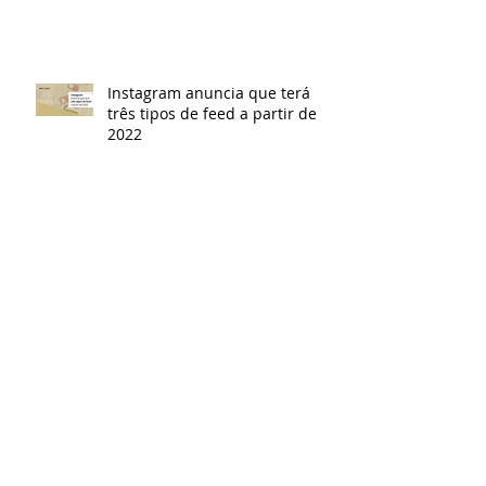
Instagram anuncia que terá
três tipos de feed a partir de
2022
Entenda o novo provimento
sobre a publicidade e
propaganda da advocacia
Instagram explica como
funciona o algoritmo do app
Arquivo