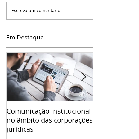
Escreva um comentário
Em Destaque
Comunicação institucional
O ponto de In
no âmbito das corporações
jurídicas